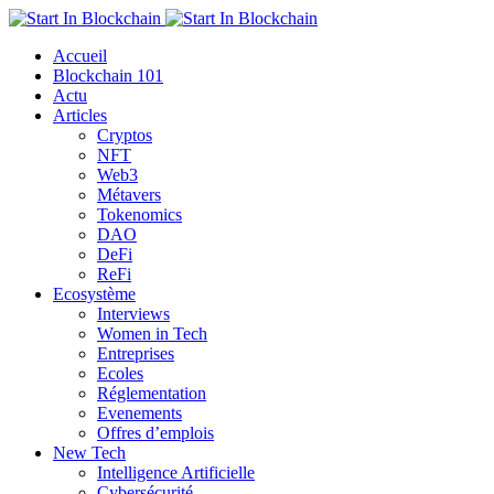
Accueil
Blockchain 101
Actu
Articles
Cryptos
NFT
Web3
Métavers
Tokenomics
DAO
DeFi
ReFi
Ecosystème
Interviews
Women in Tech
Entreprises
Ecoles
Réglementation
Evenements
Offres d’emplois
New Tech
Intelligence Artificielle
Cybersécurité