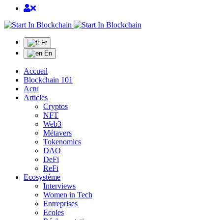
Fr
En
Accueil
Blockchain 101
Actu
Articles
Cryptos
NFT
Web3
Métavers
Tokenomics
DAO
DeFi
ReFi
Ecosystème
Interviews
Women in Tech
Entreprises
Ecoles