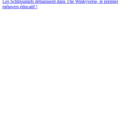
Les Schtroumpfs débarquent dans The Winkyverse, le premier
métavers éducatif !