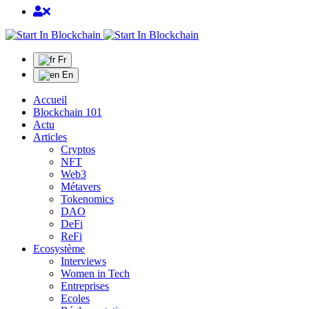
Fr
En
Accueil
Blockchain 101
Actu
Articles
Cryptos
NFT
Web3
Métavers
Tokenomics
DAO
DeFi
ReFi
Ecosystème
Interviews
Women in Tech
Entreprises
Ecoles