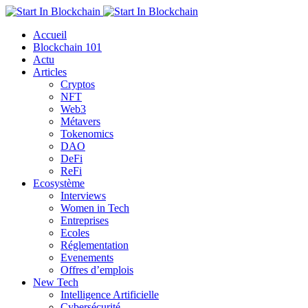
Accueil
Blockchain 101
Actu
Articles
Cryptos
NFT
Web3
Métavers
Tokenomics
DAO
DeFi
ReFi
Ecosystème
Interviews
Women in Tech
Entreprises
Ecoles
Réglementation
Evenements
Offres d’emplois
New Tech
Intelligence Artificielle
Cybersécurité