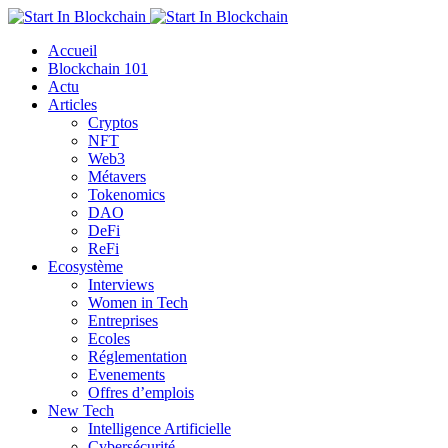
Accueil
Blockchain 101
Actu
Articles
Cryptos
NFT
Web3
Métavers
Tokenomics
DAO
DeFi
ReFi
Ecosystème
Interviews
Women in Tech
Entreprises
Ecoles
Réglementation
Evenements
Offres d’emplois
New Tech
Intelligence Artificielle
Cybersécurité