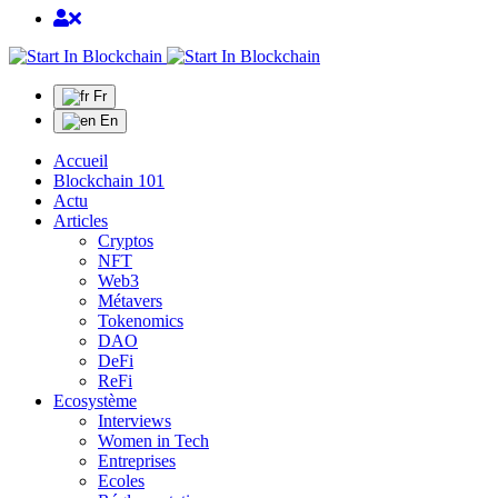
Fr
En
Accueil
Blockchain 101
Actu
Articles
Cryptos
NFT
Web3
Métavers
Tokenomics
DAO
DeFi
ReFi
Ecosystème
Interviews
Women in Tech
Entreprises
Ecoles