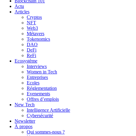
Blockchain 101
Actu
Articles
Cryptos
NFT
Web3
Métavers
Tokenomics
DAO
DeFi
ReFi
Ecosystème
Interviews
Women in Tech
Entreprises
Ecoles
Réglementation
Evenements
Offres d’emplois
New Tech
Intelligence Artificielle
Cybersécurité
Newsletter
À propos
Qui sommes-nous ?