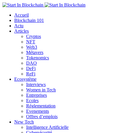
Accueil
Blockchain 101
Actu
Articles
Cryptos
NFT
Web3
Métavers
Tokenomics
DAO
DeFi
ReFi
Ecosystème
Interviews
Women in Tech
Entreprises
Ecoles
Réglementation
Evenements
Offres d’emplois
New Tech
Intelligence Artificielle
Cybersécurité