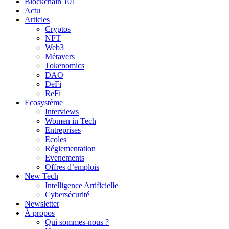
Blockchain 101
Actu
Articles
Cryptos
NFT
Web3
Métavers
Tokenomics
DAO
DeFi
ReFi
Ecosystème
Interviews
Women in Tech
Entreprises
Ecoles
Réglementation
Evenements
Offres d’emplois
New Tech
Intelligence Artificielle
Cybersécurité
Newsletter
À propos
Qui sommes-nous ?