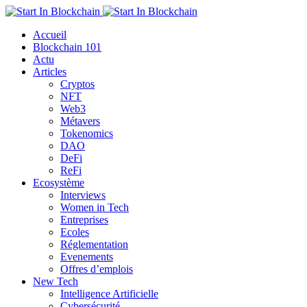
Accueil
Blockchain 101
Actu
Articles
Cryptos
NFT
Web3
Métavers
Tokenomics
DAO
DeFi
ReFi
Ecosystème
Interviews
Women in Tech
Entreprises
Ecoles
Réglementation
Evenements
Offres d’emplois
New Tech
Intelligence Artificielle
Cybersécurité