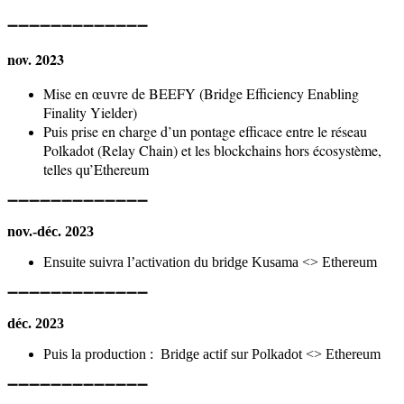
➖➖➖➖➖➖➖➖➖➖➖➖➖
nov. 2023
Mise en œuvre de BEEFY (Bridge Efficiency Enabling
Finality Yielder)
Puis prise en charge d’un pontage efficace entre le réseau
Polkadot (Relay Chain) et les blockchains hors écosystème,
telles qu’Ethereum
➖➖➖➖➖➖➖➖➖➖➖➖➖
nov.-déc. 2023
Ensuite suivra l’activation du bridge Kusama <> Ethereum
➖➖➖➖➖➖➖➖➖➖➖➖➖
déc. 2023
Puis la production : Bridge actif sur Polkadot <> Ethereum
➖➖➖➖➖➖➖➖➖➖➖➖➖