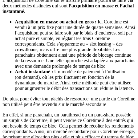
L’acquisition de Coretime sur le marché primaire pourra se faire via
deux méthodes distinctes qui sont
l’acquisition en masse et l’achat
instantané
.
Acquisition en masse ou achat en gros :
Ici Coretime est
vendu à un prix fixe pour une durée de quatre semaines. Ainsi
l’acquisition peut se faire soit par le biais d’enchères, soit par
achat pure et simple, en réglant les frais Coretime
correspondants. Cela s’apparente au « slot leasing » des
crowdloans, mais offre une plus grande flexibilité. Les
parachains obtiennent ainsi une période de blocage continue
de la ressource. Une telle approche est adaptée aux parachains
avec une demande prolongée de temps de bloc.
Achat instantané :
Un modèle de paiement à l’utilisation
(on-demand), où les prix fluctuent en fonction de la
dynamique du marché. Ainsi cette méthode peut être utilisée
pour augmenter le débit des transactions ou réduire la latence.
De plus, pour éviter tout gâchis de ressource, une partie du Coretime
non utilisé peut être revendu sur le marché secondaire
En effet, si une parachain, un parathread ou un para-shard possède
un surplus de Coretime, il peut vendre ce Coretime à des entités qui
ont besoin de temps de bloc. Cela permet de récolter les rendements
correspondants. Ainsi, un marché secondaire pour Coretime émerge,
favorisant une allocation plus agile et plus efficace du temps de bloc.