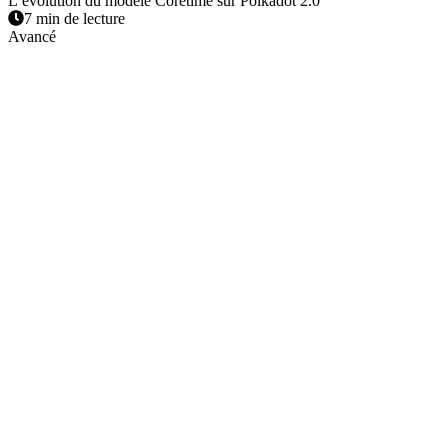
L’évolution du modèle Coretime sur Polkadot 2.0
7 min de lecture
Avancé