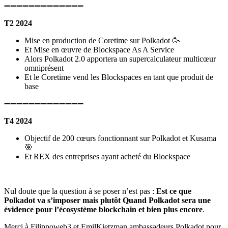
➖➖➖➖➖➖➖➖➖➖➖➖➖
T2 2024
Mise en production de Coretime sur Polkadot 🥳
Et Mise en œuvre de Blockspace As A Service
Alors Polkadot 2.0 apportera un supercalculateur multicœur
omniprésent
Et le Coretime vend les Blockspaces en tant que produit de
base
➖➖➖➖➖➖➖➖➖➖➖➖➖
T4 2024
Objectif de 200 cœurs fonctionnant sur Polkadot et Kusama
🎯
Et REX des entreprises ayant acheté du Blockspace
Nul doute que la question à se poser n’est pas :
Est ce que
Polkadot va s’imposer mais plutôt Quand Polkadot sera une
évidence pour l’écosystème blockchain et bien plus encore
.
Merci à Filippoweb3 et EmilKietzman ambassadeurs Polkadot pour