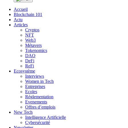
Accueil
Blockchain 101
Actu
Articles
Cryptos
NFT
Web3
Métavers
Tokenomics
DAO
DeFi
ReFi
Ecosystème
Interviews
Women in Tech
Entreprises
Ecoles
Réglementation
Evenements
Offres d’emplois
New Tech
Intelligence Artificielle
Cybersécurité
Newsletter