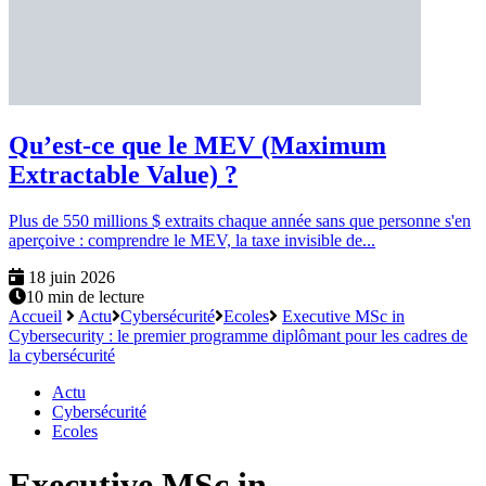
Qu’est-ce que le MEV (Maximum
Extractable Value) ?
Plus de 550 millions $ extraits chaque année sans que personne s'en
aperçoive : comprendre le MEV, la taxe invisible de...
18 juin 2026
10 min de lecture
Accueil
Actu
Cybersécurité
Ecoles
Executive MSc in
Cybersecurity : le premier programme diplômant pour les cadres de
la cybersécurité
Actu
Cybersécurité
Ecoles
Executive MSc in