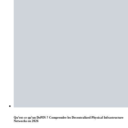
Qu’est-ce qu’un DePIN ? Comprendre les Decentralized Physical Infrastructure
Networks en 2026