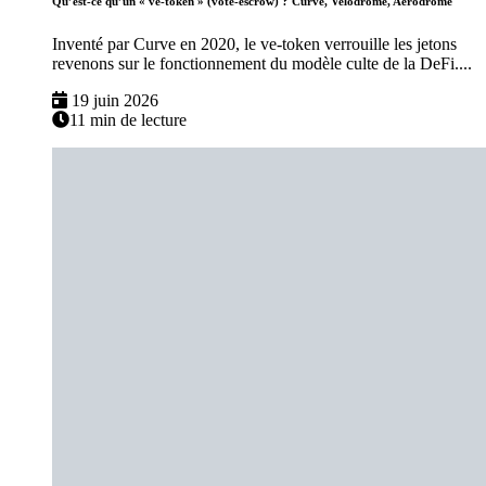
Qu’est-ce qu’un « ve-token » (vote-escrow) ? Curve, Velodrome, Aerodrome
Inventé par Curve en 2020, le ve-token verrouille les jetons
revenons sur le fonctionnement du modèle culte de la DeFi....
19 juin 2026
11 min de lecture