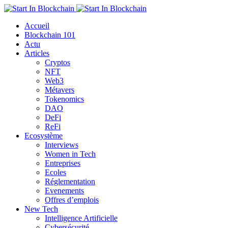
Accueil
Blockchain 101
Actu
Articles
Cryptos
NFT
Web3
Métavers
Tokenomics
DAO
DeFi
ReFi
Ecosystème
Interviews
Women in Tech
Entreprises
Ecoles
Réglementation
Evenements
Offres d’emplois
New Tech
Intelligence Artificielle
Cybersécurité