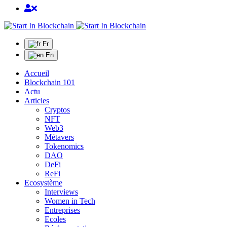
Fr
En
Accueil
Blockchain 101
Actu
Articles
Cryptos
NFT
Web3
Métavers
Tokenomics
DAO
DeFi
ReFi
Ecosystème
Interviews
Women in Tech
Entreprises
Ecoles