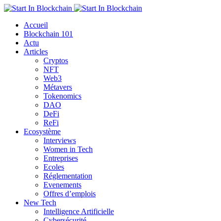
Accueil
Blockchain 101
Actu
Articles
Cryptos
NFT
Web3
Métavers
Tokenomics
DAO
DeFi
ReFi
Ecosystème
Interviews
Women in Tech
Entreprises
Ecoles
Réglementation
Evenements
Offres d’emplois
New Tech
Intelligence Artificielle
Cybersécurité