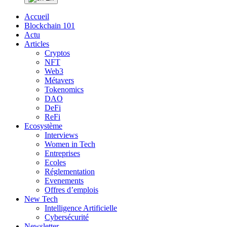
Accueil
Blockchain 101
Actu
Articles
Cryptos
NFT
Web3
Métavers
Tokenomics
DAO
DeFi
ReFi
Ecosystème
Interviews
Women in Tech
Entreprises
Ecoles
Réglementation
Evenements
Offres d’emplois
New Tech
Intelligence Artificielle
Cybersécurité
Newsletter