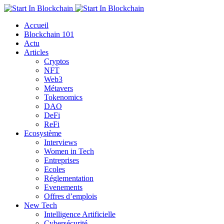
Accueil
Blockchain 101
Actu
Articles
Cryptos
NFT
Web3
Métavers
Tokenomics
DAO
DeFi
ReFi
Ecosystème
Interviews
Women in Tech
Entreprises
Ecoles
Réglementation
Evenements
Offres d’emplois
New Tech
Intelligence Artificielle
Cybersécurité