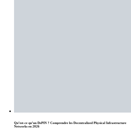
Qu’est-ce qu’un DePIN ? Comprendre les Decentralized Physical Infrastructure
Networks en 2026