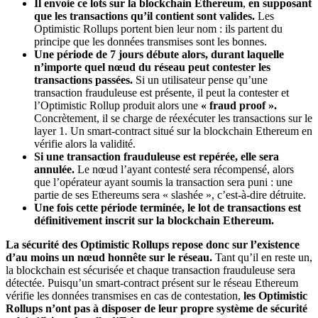
Il envoie ce lots sur la blockchain Ethereum
,
en supposant
que les transactions qu’il contient sont valides.
Les
Optimistic Rollups portent bien leur nom : ils partent du
principe que les données transmises sont les bonnes.
Une période de 7 jours débute alors, durant laquelle
n’importe quel nœud du réseau peut contester les
transactions passées.
Si un utilisateur pense qu’une
transaction frauduleuse est présente, il peut la contester et
l’Optimistic Rollup produit alors une
« fraud proof ».
Concrètement, il se charge de réexécuter les transactions sur le
layer 1. Un smart-contract situé sur la blockchain Ethereum en
vérifie alors la validité.
Si une transaction frauduleuse est repérée, elle sera
annulée.
Le nœud l’ayant contesté sera récompensé, alors
que l’opérateur ayant soumis la transaction sera puni : une
partie de ses Ethereums sera « slashée », c’est-à-dire détruite.
Une fois cette période terminée,
le lot de transactions est
définitivement inscrit sur la blockchain Ethereum.
La sécurité des Optimistic Rollups repose donc sur l’existence
d’au moins un nœud honnête sur le réseau.
Tant qu’il en reste un,
la blockchain est sécurisée et chaque transaction frauduleuse sera
détectée. Puisqu’un smart-contract présent sur le réseau Ethereum
vérifie les données transmises en cas de contestation,
les Optimistic
Rollups n’ont pas à disposer de leur propre système de sécurité