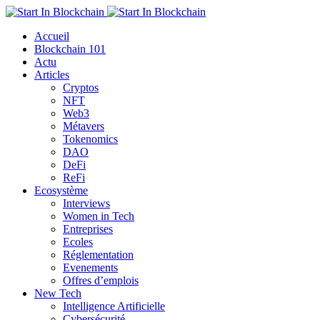
Accueil
Blockchain 101
Actu
Articles
Cryptos
NFT
Web3
Métavers
Tokenomics
DAO
DeFi
ReFi
Ecosystème
Interviews
Women in Tech
Entreprises
Ecoles
Réglementation
Evenements
Offres d’emplois
New Tech
Intelligence Artificielle
Cybersécurité