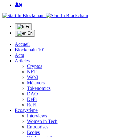
Fr
En
Accueil
Blockchain 101
Actu
Articles
Cryptos
NFT
Web3
Métavers
Tokenomics
DAO
DeFi
ReFi
Ecosystème
Interviews
Women in Tech
Entreprises
Ecoles