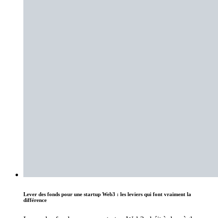
Lever des fonds pour une startup Web3 : les leviers qui font vraiment la
différence