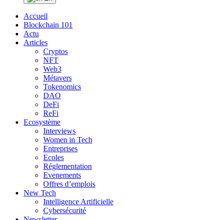
Accueil
Blockchain 101
Actu
Articles
Cryptos
NFT
Web3
Métavers
Tokenomics
DAO
DeFi
ReFi
Ecosystème
Interviews
Women in Tech
Entreprises
Ecoles
Réglementation
Evenements
Offres d’emplois
New Tech
Intelligence Artificielle
Cybersécurité
Newsletter