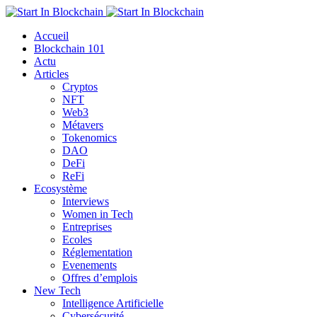
Accueil
Blockchain 101
Actu
Articles
Cryptos
NFT
Web3
Métavers
Tokenomics
DAO
DeFi
ReFi
Ecosystème
Interviews
Women in Tech
Entreprises
Ecoles
Réglementation
Evenements
Offres d’emplois
New Tech
Intelligence Artificielle
Cybersécurité