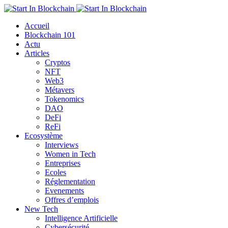
Accueil
Blockchain 101
Actu
Articles
Cryptos
NFT
Web3
Métavers
Tokenomics
DAO
DeFi
ReFi
Ecosystème
Interviews
Women in Tech
Entreprises
Ecoles
Réglementation
Evenements
Offres d’emplois
New Tech
Intelligence Artificielle
Cybersécurité