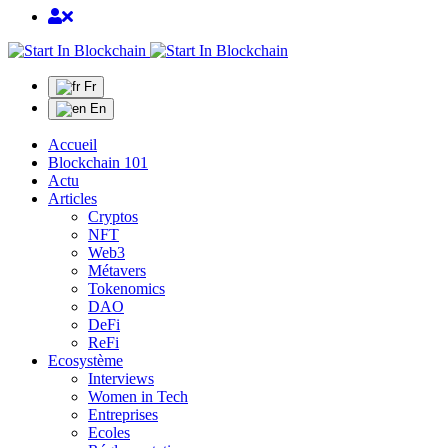
Fr
En
Accueil
Blockchain 101
Actu
Articles
Cryptos
NFT
Web3
Métavers
Tokenomics
DAO
DeFi
ReFi
Ecosystème
Interviews
Women in Tech
Entreprises
Ecoles