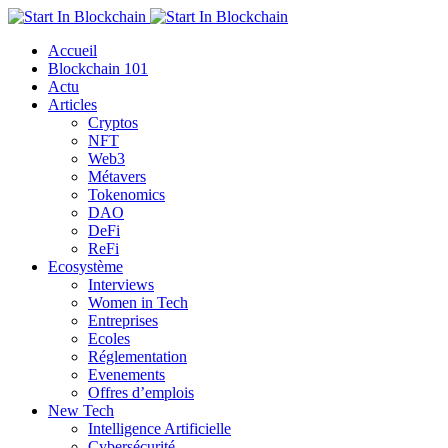
Accueil
Blockchain 101
Actu
Articles
Cryptos
NFT
Web3
Métavers
Tokenomics
DAO
DeFi
ReFi
Ecosystème
Interviews
Women in Tech
Entreprises
Ecoles
Réglementation
Evenements
Offres d’emplois
New Tech
Intelligence Artificielle
Cybersécurité