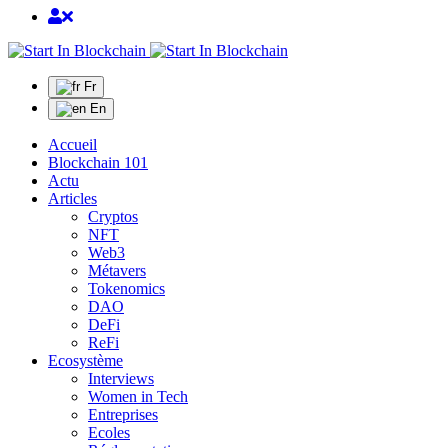
Fr
En
Accueil
Blockchain 101
Actu
Articles
Cryptos
NFT
Web3
Métavers
Tokenomics
DAO
DeFi
ReFi
Ecosystème
Interviews
Women in Tech
Entreprises
Ecoles