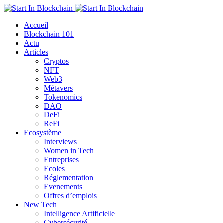
Accueil
Blockchain 101
Actu
Articles
Cryptos
NFT
Web3
Métavers
Tokenomics
DAO
DeFi
ReFi
Ecosystème
Interviews
Women in Tech
Entreprises
Ecoles
Réglementation
Evenements
Offres d’emplois
New Tech
Intelligence Artificielle
Cybersécurité