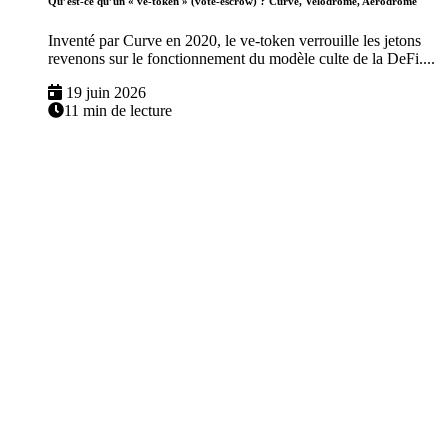
Qu’est-ce qu’un « ve-token » (vote-escrow) ? Curve, Velodrome, Aerodrome
Inventé par Curve en 2020, le ve-token verrouille les jetons
revenons sur le fonctionnement du modèle culte de la DeFi....
19 juin 2026
11 min de lecture