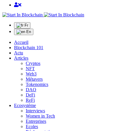
Fr
En
Accueil
Blockchain 101
Actu
Articles
Cryptos
NFT
Web3
Métavers
Tokenomics
DAO
DeFi
ReFi
Ecosystème
Interviews
Women in Tech
Entreprises
Ecoles