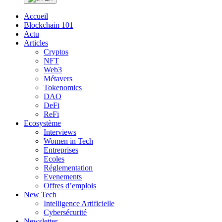
Accueil
Blockchain 101
Actu
Articles
Cryptos
NFT
Web3
Métavers
Tokenomics
DAO
DeFi
ReFi
Ecosystème
Interviews
Women in Tech
Entreprises
Ecoles
Réglementation
Evenements
Offres d’emplois
New Tech
Intelligence Artificielle
Cybersécurité
Newsletter