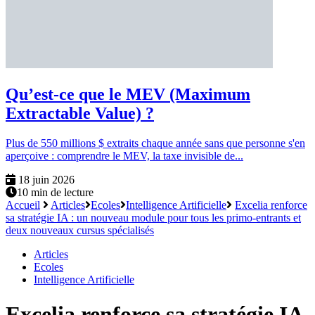
Qu’est-ce que le MEV (Maximum
Extractable Value) ?
Plus de 550 millions $ extraits chaque année sans que personne s'en
aperçoive : comprendre le MEV, la taxe invisible de...
18 juin 2026
10 min de lecture
Accueil
Articles
Ecoles
Intelligence Artificielle
Excelia renforce
sa stratégie IA : un nouveau module pour tous les primo-entrants et
deux nouveaux cursus spécialisés
Articles
Ecoles
Intelligence Artificielle
Excelia renforce sa stratégie IA