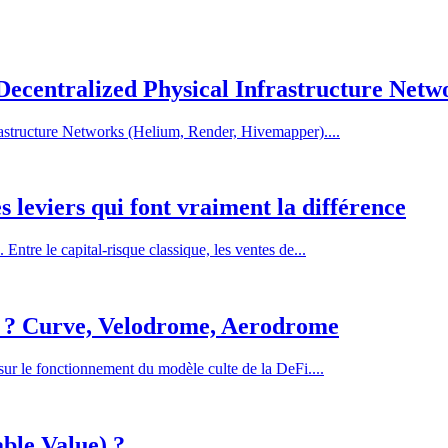
ecentralized Physical Infrastructure Netw
astructure Networks (Helium, Render, Hivemapper)....
 leviers qui font vraiment la différence
Entre le capital-risque classique, les ventes de...
w) ? Curve, Velodrome, Aerodrome
sur le fonctionnement du modèle culte de la DeFi....
ble Value) ?