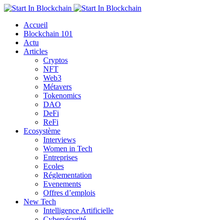
Accueil
Blockchain 101
Actu
Articles
Cryptos
NFT
Web3
Métavers
Tokenomics
DAO
DeFi
ReFi
Ecosystème
Interviews
Women in Tech
Entreprises
Ecoles
Réglementation
Evenements
Offres d’emplois
New Tech
Intelligence Artificielle
Cybersécurité