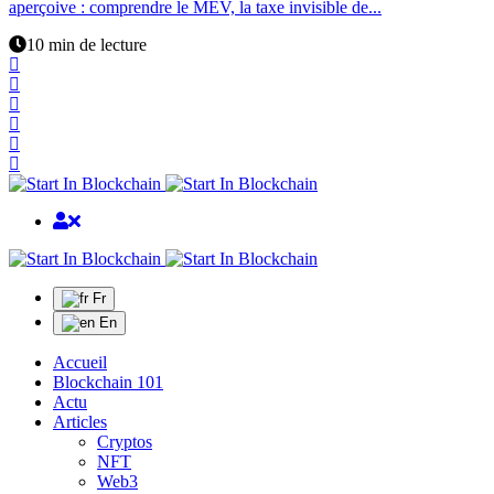
aperçoive : comprendre le MEV, la taxe invisible de...
10 min de lecture
Fr
En
Accueil
Blockchain 101
Actu
Articles
Cryptos
NFT
Web3