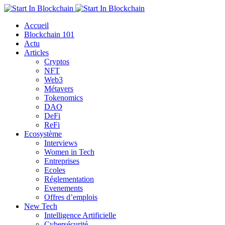
Accueil
Blockchain 101
Actu
Articles
Cryptos
NFT
Web3
Métavers
Tokenomics
DAO
DeFi
ReFi
Ecosystème
Interviews
Women in Tech
Entreprises
Ecoles
Réglementation
Evenements
Offres d’emplois
New Tech
Intelligence Artificielle
Cybersécurité