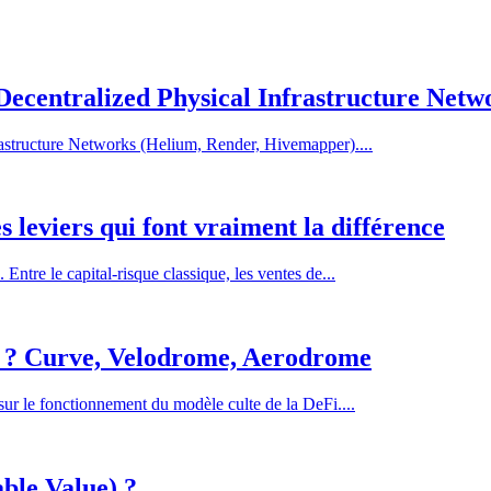
ecentralized Physical Infrastructure Netw
astructure Networks (Helium, Render, Hivemapper)....
 leviers qui font vraiment la différence
Entre le capital-risque classique, les ventes de...
w) ? Curve, Velodrome, Aerodrome
sur le fonctionnement du modèle culte de la DeFi....
ble Value) ?