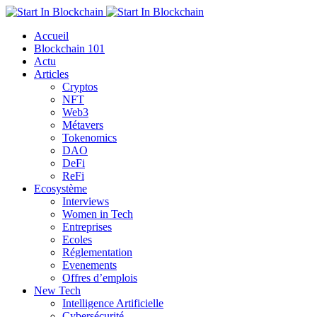
Accueil
Blockchain 101
Actu
Articles
Cryptos
NFT
Web3
Métavers
Tokenomics
DAO
DeFi
ReFi
Ecosystème
Interviews
Women in Tech
Entreprises
Ecoles
Réglementation
Evenements
Offres d’emplois
New Tech
Intelligence Artificielle
Cybersécurité