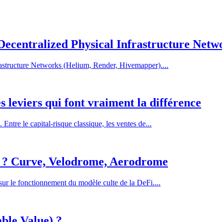
ecentralized Physical Infrastructure Netw
astructure Networks (Helium, Render, Hivemapper)....
 leviers qui font vraiment la différence
Entre le capital-risque classique, les ventes de...
w) ? Curve, Velodrome, Aerodrome
sur le fonctionnement du modèle culte de la DeFi....
ble Value) ?