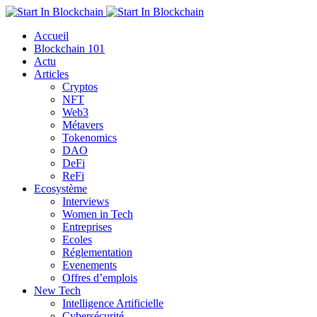
Accueil
Blockchain 101
Actu
Articles
Cryptos
NFT
Web3
Métavers
Tokenomics
DAO
DeFi
ReFi
Ecosystème
Interviews
Women in Tech
Entreprises
Ecoles
Réglementation
Evenements
Offres d’emplois
New Tech
Intelligence Artificielle
Cybersécurité