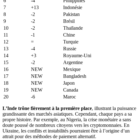
6
-4
Philippines
7
+13
Indonésie
8
-2
Pakistan
9
-2
Brésil
10
-2
Thaïlande
11
-1
Chine
12
=
Turquie
13
-4
Russie
14
+3
Royaume-Uni
15
-2
Argentine
16
NEW
Mexique
17
NEW
Bangladesh
18
NEW
Japon
19
NEW
Canada
20
-6
Maroc
L’Inde trône fièrement à la première place
, illustrant la puissance
grandissante des marchés asiatiques. Cependant, chaque pays a sa
propre histoire. Par exemple, au Nigeria, la crise monétaire a sans
doute poussé de nombreux citoyens vers les cryptomonnaies. En
Ukraine, les conflits et instabilités pourraient être à l’origine d’un
attrait pour des méthodes de paiement alternatif.