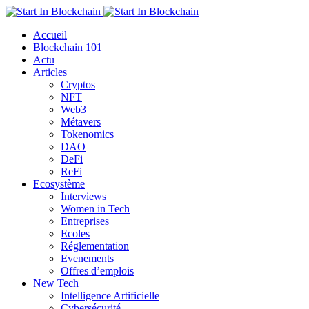
Accueil
Blockchain 101
Actu
Articles
Cryptos
NFT
Web3
Métavers
Tokenomics
DAO
DeFi
ReFi
Ecosystème
Interviews
Women in Tech
Entreprises
Ecoles
Réglementation
Evenements
Offres d’emplois
New Tech
Intelligence Artificielle
Cybersécurité