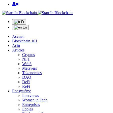
Fr
En
Accueil
Blockchain 101
Actu
Articles
Cryptos
NFT
Web3
Métavers
Tokenomics
DAO
DeFi
ReFi
Ecosystème
Interviews
Women in Tech
Entreprises
Ecoles