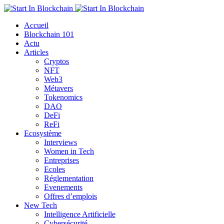
Accueil
Blockchain 101
Actu
Articles
Cryptos
NFT
Web3
Métavers
Tokenomics
DAO
DeFi
ReFi
Ecosystème
Interviews
Women in Tech
Entreprises
Ecoles
Réglementation
Evenements
Offres d’emplois
New Tech
Intelligence Artificielle
Cybersécurité