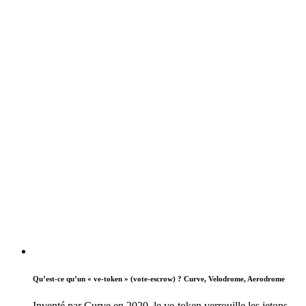
Qu’est-ce qu’un « ve-token » (vote-escrow) ? Curve, Velodrome, Aerodrome
Inventé par Curve en 2020, le ve-token verrouille les jetons