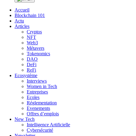
Accueil
Blockchain 101
Actu
Articles
Cryptos
NFT
Web3
Métavers
Tokenomics
DAO
DeFi
ReFi
Ecosystème
Interviews
Women in Tech
Entreprises
Ecoles
Réglementation
Evenements
Offres d’emplois
New Tech
Intelligence Artificielle
Cybersécurité
Newsletter