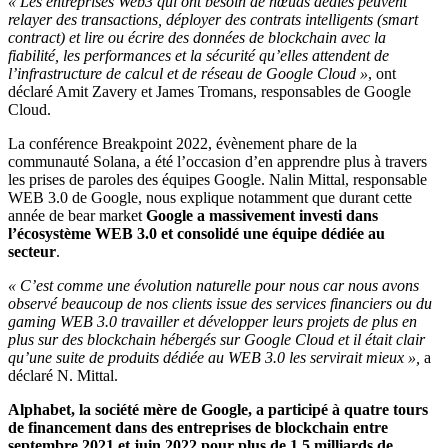
« Les entreprises Web3 qui ont besoin de nœuds dédiés peuvent
relayer des transactions, déployer des contrats intelligents (smart
contract) et lire ou écrire des données de blockchain avec la
fiabilité, les performances et la sécurité qu’elles attendent de
l’infrastructure de calcul et de réseau de Google Cloud »
, ont
déclaré Amit Zavery et James Tromans, responsables de Google
Cloud.
La conférence Breakpoint 2022, évènement phare de la
communauté Solana, a été l’occasion d’en apprendre plus à travers
les prises de paroles des équipes Google. Nalin Mittal, responsable
WEB 3.0 de Google, nous explique notamment que durant cette
année de bear market
Google a massivement investi dans
l’écosystème WEB 3.0 et consolidé une équipe dédiée au
secteur
.
« C’est comme une évolution naturelle pour nous car nous avons
observé beaucoup de nos clients issue des services financiers ou du
gaming WEB 3.0 travailler et développer leurs projets de plus en
plus sur des blockchain hébergés sur Google Cloud et il était clair
qu’une suite de produits dédiée au WEB 3.0 les servirait mieux »,
a
déclaré N. Mittal.
Alphabet, la société mère de Google, a participé à quatre tours
de financement dans des entreprises de blockchain entre
septembre 2021 et juin 2022 pour plus de 1.5 milliards de