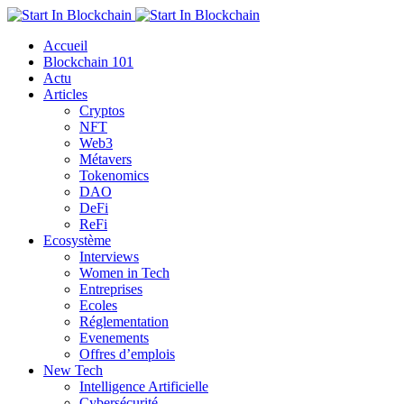
Accueil
Blockchain 101
Actu
Articles
Cryptos
NFT
Web3
Métavers
Tokenomics
DAO
DeFi
ReFi
Ecosystème
Interviews
Women in Tech
Entreprises
Ecoles
Réglementation
Evenements
Offres d’emplois
New Tech
Intelligence Artificielle
Cybersécurité