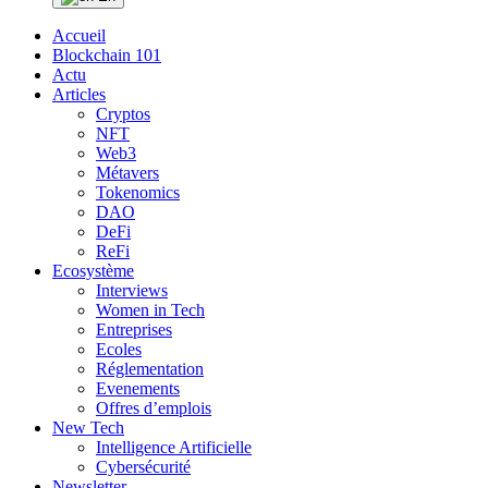
Accueil
Blockchain 101
Actu
Articles
Cryptos
NFT
Web3
Métavers
Tokenomics
DAO
DeFi
ReFi
Ecosystème
Interviews
Women in Tech
Entreprises
Ecoles
Réglementation
Evenements
Offres d’emplois
New Tech
Intelligence Artificielle
Cybersécurité
Newsletter