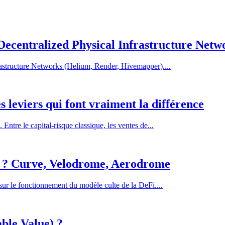
ecentralized Physical Infrastructure Netw
astructure Networks (Helium, Render, Hivemapper)....
 leviers qui font vraiment la différence
Entre le capital-risque classique, les ventes de...
w) ? Curve, Velodrome, Aerodrome
sur le fonctionnement du modèle culte de la DeFi....
ble Value) ?