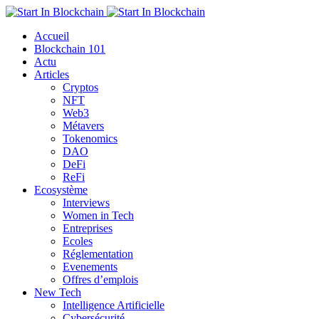
Accueil
Blockchain 101
Actu
Articles
Cryptos
NFT
Web3
Métavers
Tokenomics
DAO
DeFi
ReFi
Ecosystème
Interviews
Women in Tech
Entreprises
Ecoles
Réglementation
Evenements
Offres d’emplois
New Tech
Intelligence Artificielle
Cybersécurité