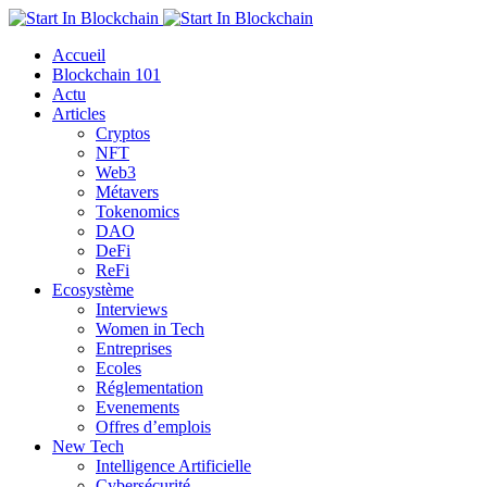
Accueil
Blockchain 101
Actu
Articles
Cryptos
NFT
Web3
Métavers
Tokenomics
DAO
DeFi
ReFi
Ecosystème
Interviews
Women in Tech
Entreprises
Ecoles
Réglementation
Evenements
Offres d’emplois
New Tech
Intelligence Artificielle
Cybersécurité