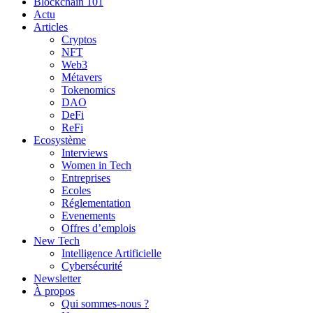
Blockchain 101
Actu
Articles
Cryptos
NFT
Web3
Métavers
Tokenomics
DAO
DeFi
ReFi
Ecosystème
Interviews
Women in Tech
Entreprises
Ecoles
Réglementation
Evenements
Offres d’emplois
New Tech
Intelligence Artificielle
Cybersécurité
Newsletter
À propos
Qui sommes-nous ?