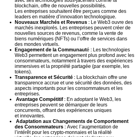
avec ses technologies
sous-jacentes comme la
blockchain, offre de nouvelles possibilités.
Les
entreprises souhaitent être perçues comme des
leaders en matière
d’innovation technologique.
Nouveaux Marchés et Revenus
: Le Web3 ouvre des
marchés inexplorés.
Les entreprises peuvent créer de
nouvelles sources de revenus, comme la
vente de
biens numériques (NFTs) ou l’offre de services dans
des mondes
virtuels.
Engagement de la Communaut
é : Les technologies
Web3 permettent un
engagement plus profond avec les
consommateurs, notamment à travers des
expériences
immersives et la propriété partagée (par exemple, les
tokens).
Transparence et Sécurité
: La blockchain offre une
transparence accrue et
une sécurité des données, des
aspects importants pour les consommateurs et
les
entreprises.
Avantage Compétitif
: En adoptant le Web3, les
entreprises peuvent se
démarquer de leurs
concurrents, offrant des expériences uniques
et
innovantes.
Adaptation aux Changements de Comportement
des Consommateurs
:
Avec l’augmentation de
l’intérêt pour les crypto-monnaies et la réalité