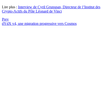
Lire plus :
Interview de Cyril Grunspan, Directeur de l’Institut des
Crypto-Actifs du Pôle Léonard de Vinci
Prev
dYdX v4, une migration progressive vers Cosmos