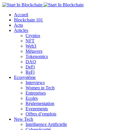
Accueil
Blockchain 101
Actu
Articles
Cryptos
NFT
Web3
Métavers
Tokenomics
DAO
DeFi
ReFi
Ecosystème
Interviews
Women in Tech
Entreprises
Ecoles
Réglementation
Evenements
Offres d’emplois
New Tech
Intelligence Artificielle
Cybersécurité