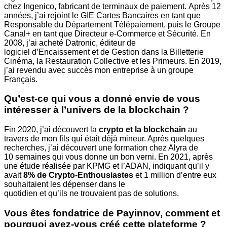
chez Ingenico, fabricant de terminaux de paiement.
Après 12
années, j’ai rejoint le GIE Cartes Bancaires en tant que
Responsable du
Département Télépaiement, puis le Groupe
Canal+ en tant que Directeur e-
Commerce et Sécurité. En
2008, j’ai acheté Datronic, éditeur de
logiciel
d’Encaissement et de Gestion dans la Billetterie
Cinéma, la Restauration Collective
et les Primeurs.
En 2019,
j’ai revendu avec succès mon entreprise à un groupe
Français.
Qu’est-ce qui vous a donné envie de vous
intéresser à l’univers de la
blockchain ?
Fin 2020, j’ai découvert la
crypto et la blockchain
au
travers de mon fils qui était déjà
mineur. Après quelques
recherches, j’ai découvert une formation chez Alyra de
10
semaines qui vous donne un bon verni.
En 2021, après
une étude réalisée par KPMG et l’ADAN, indiquant qu’il y
avait
8%
de Crypto-Enthousiastes
et 1 million d’entre eux
souhaitaient les dépenser dans le
quotidien et qu’ils ne trouvaient pas de solutions.
Vous êtes fondatrice de Payinnov, comment et
pourquoi avez-vous créé cette
plateforme ?