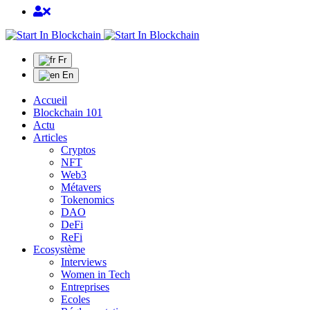
Fr
En
Accueil
Blockchain 101
Actu
Articles
Cryptos
NFT
Web3
Métavers
Tokenomics
DAO
DeFi
ReFi
Ecosystème
Interviews
Women in Tech
Entreprises
Ecoles