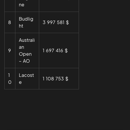
ne
Budlig
8
3 997 581 $
ht
Australi
an
9
1 697 416 $
Open
– AO
1
Lacost
1 108 753 $
0
e