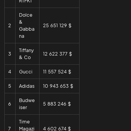
RTFKT
Dolce
&
2
25 651 129 $
Gabba
na
Tiffany
3
12 622 377 $
& Co
4
Gucci
11 557 524 $
5
Adidas
10 943 653 $
Budwe
6
5 883 246 $
iser
Time
7
Magazi
4 602 674 $