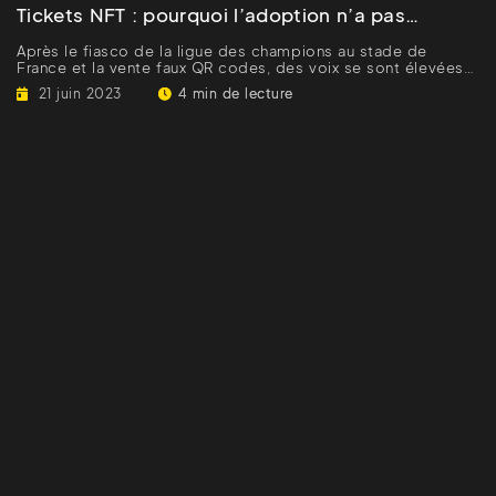
Tickets NFT : pourquoi l’adoption n’a pas
(encore) lieu
Après le fiasco de la ligue des champions au stade de
France et la vente faux QR codes, des voix se sont élevées
sur...
21 juin 2023
4 min de lecture
4 min de lecture