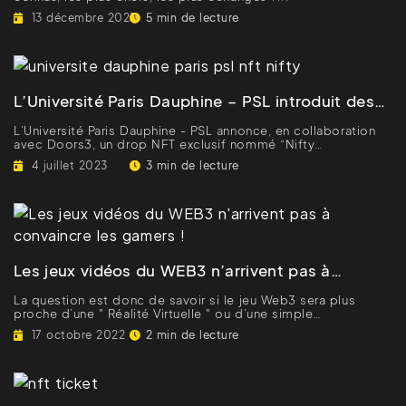
13 décembre 2023
5 min de lecture
5 min de lecture
L’Université Paris Dauphine – PSL introduit des
NFT dans certains de ses diplômes !
L’Université Paris Dauphine - PSL annonce, en collaboration
avec Doors3, un drop NFT exclusif nommé “Nifty
Dauphine”...
4 juillet 2023
3 min de lecture
3 min de lecture
Les jeux vidéos du WEB3 n’arrivent pas à
convaincre les gamers !
La question est donc de savoir si le jeu Web3 sera plus
proche d’une " Réalité Virtuelle " ou d’une simple
simulation....
17 octobre 2022
2 min de lecture
2 min de lecture