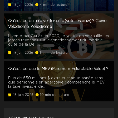
19 juin 2026
4 min de lecture
Qu’est-ce qu’un « ve-token » (vote-escrow) ? Curve,
Velodrome, Aerodrome
Inventé par Curve en 2020, le ve-token verrouille les
jetons revenons sur le fonctionnement du modèle
culte de la DeFi....
19 juin 2026
11 min de lecture
Qu’est-ce que le MEV (Maximum Extractable Value) ?
Plus de 550 millions $ extraits chaque année sans
que personne s'en aperçoive : comprendre le MEV,
la taxe invisible de...
18 juin 2026
10 min de lecture
DÉCOUVREZ LES ARTICLES