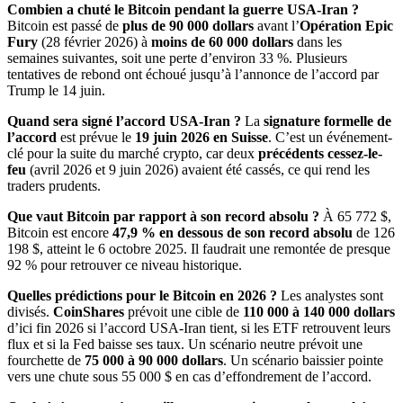
Combien a chuté le Bitcoin pendant la guerre USA-Iran ?
Bitcoin est passé de
plus de 90 000 dollars
avant l’
Opération Epic
Fury
(28 février 2026) à
moins de 60 000 dollars
dans les
semaines suivantes, soit une perte d’environ 33 %. Plusieurs
tentatives de rebond ont échoué jusqu’à l’annonce de l’accord par
Trump le 14 juin.
Quand sera signé l’accord USA-Iran ?
La
signature formelle de
l’accord
est prévue le
19 juin 2026 en Suisse
. C’est un événement-
clé pour la suite du marché crypto, car deux
précédents cessez-le-
feu
(avril 2026 et 9 juin 2026) avaient été cassés, ce qui rend les
traders prudents.
Que vaut Bitcoin par rapport à son record absolu ?
À 65 772 $,
Bitcoin est encore
47,9 % en dessous de son record absolu
de 126
198 $, atteint le 6 octobre 2025. Il faudrait une remontée de presque
92 % pour retrouver ce niveau historique.
Quelles prédictions pour le Bitcoin en 2026 ?
Les analystes sont
divisés.
CoinShares
prévoit une cible de
110 000 à 140 000 dollars
d’ici fin 2026 si l’accord USA-Iran tient, si les ETF retrouvent leurs
flux et si la Fed baisse ses taux. Un scénario neutre prévoit une
fourchette de
75 000 à 90 000 dollars
. Un scénario baissier pointe
vers une chute sous 55 000 $ en cas d’effondrement de l’accord.