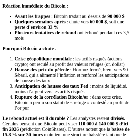
Réaction immédiate du Bitcoin
:
Avant les frappes
: Bitcoin tradait au-dessus de
90 000 $
Quelques semaines après
: chute vers
60 000 $
, soit une
perte d’environ 33 %
Plusieurs tentatives de rebond
ont échoué pendant ces 3,5
mois
Pourquoi Bitcoin a chuté
:
Crise géopolitique mondiale
: les actifs risqués (actions,
crypto) ont reculé au profit des valeurs refuges (or, dollar)
Hausse des prix du pétrole
: Hormuz fermé, brent vers 90
$/baril, qui a alimenté l’inflation et renforcé les anticipations
de hausse des taux
Anticipation de hausse des taux Fed
: moins de liquidité,
moins d’argent vers les actifs risqués
Rupture de la corrélation Bitcoin/or
: dans cette crise,
Bitcoin a perdu son statut de « refuge » contesté au profit de
l’or pur
Le rebond actuel est-il durable ?
Les analystes restent
divisés
.
Certains pensent que Bitcoin peut viser
110 000 à 140 000 $ d’ici
fin 2026
(prédiction CoinShares). D’autres notent que la
baisse de
15,8 % sur 30 jours
maintient une structure baissière tant que le