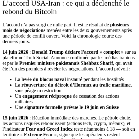
L’accord USA-Iran : ce qui a déclenché le
rebond du Bitcoin
L’accord n’a pas surgi de nulle part. Il est le résultat de
plusieurs
mois de négociations
menées entre les deux gouvernements après
une période de conflit ouvert. Voici la chronologie courte des
derniers jours.
14 juin 2026
:
Donald Trump déclare l’accord « complet »
sur sa
plateforme Truth Social. Annonce confirmée par les médias iraniens
et par le
Premier ministre pakistanais Shehbaz Sharif
, qui avait
été l’un des premiers à révéler les négociations. L’accord prévoit :
La
levée du blocus naval
instauré pendant les hostilités
La
réouverture du détroit d’Hormuz au trafic maritime
,
sans péage ni restriction
Un
engagement réciproque
de cessation des actions
militaires
Une
signature formelle prévue le 19 juin en Suisse
15 juin 2026
: Réaction immédiate des marchés. Le pétrole chute,
les actions risquées rebondissent (actions tech, crypto, métaux), et
l’indicateur
Fear and Greed Index
reste néanmoins à 18 — soit en
territoire
« Extreme Fear »
, signe que les opérateurs restent