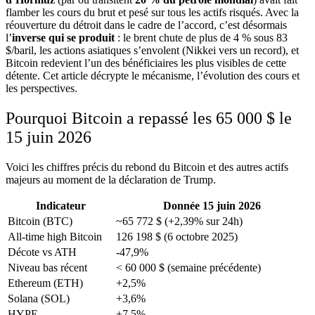
flamber les cours du brut et pesé sur tous les actifs risqués. Avec la
réouverture du détroit dans le cadre de l’accord, c’est désormais
l’
inverse qui se produit
: le brent chute de plus de 4 % sous 83
$/baril, les actions asiatiques s’envolent (Nikkei vers un record), et
Bitcoin redevient l’un des bénéficiaires les plus visibles de cette
détente. Cet article décrypte le mécanisme, l’évolution des cours et
les perspectives.
Pourquoi Bitcoin a repassé les 65 000 $ le
15 juin 2026
Voici les chiffres précis du rebond du Bitcoin et des autres actifs
majeurs au moment de la déclaration de Trump.
Indicateur
Donnée 15 juin 2026
Bitcoin (BTC)
~65 772 $ (+2,39% sur 24h)
All-time high Bitcoin
126 198 $ (6 octobre 2025)
Décote vs ATH
-47,9%
Niveau bas récent
< 60 000 $ (semaine précédente)
Ethereum (ETH)
+2,5%
Solana (SOL)
+3,6%
HYPE
+7,5%