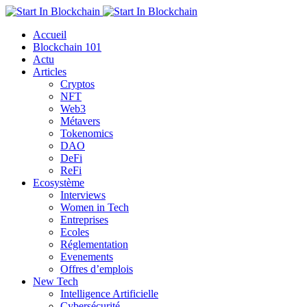
Accueil
Blockchain 101
Actu
Articles
Cryptos
NFT
Web3
Métavers
Tokenomics
DAO
DeFi
ReFi
Ecosystème
Interviews
Women in Tech
Entreprises
Ecoles
Réglementation
Evenements
Offres d’emplois
New Tech
Intelligence Artificielle
Cybersécurité