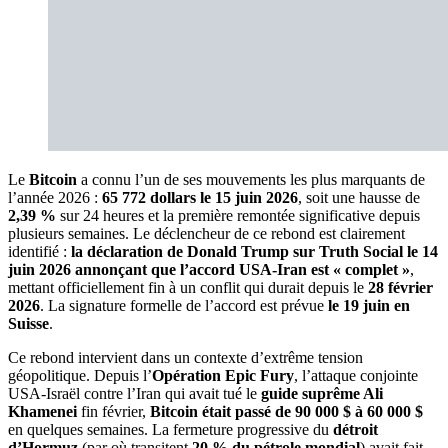
Le
Bitcoin
a connu l’un de ses mouvements les plus marquants de
l’année 2026 :
65 772 dollars le 15 juin 2026
, soit une hausse de
2,39 %
sur 24 heures et la première remontée significative depuis
plusieurs semaines. Le déclencheur de ce rebond est clairement
identifié :
la déclaration de Donald Trump sur Truth Social le 14
juin 2026 annonçant que l’accord USA-Iran est « complet »
,
mettant officiellement fin à un conflit qui durait depuis le
28 février
2026
. La signature formelle de l’accord est prévue
le 19 juin en
Suisse
.
Ce rebond intervient dans un contexte d’extrême tension
géopolitique. Depuis l’
Opération Epic Fury
, l’attaque conjointe
USA-Israël contre l’Iran qui avait tué le
guide suprême Ali
Khamenei
fin février,
Bitcoin était passé de 90 000 $ à 60 000 $
en quelques semaines. La fermeture progressive du
détroit
d’Hormuz
(par où transitent
20 % du pétrole mondial
) avait fait