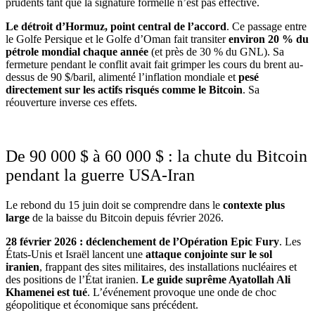
prudents tant que la signature formelle n’est pas effective.
Le détroit d’Hormuz, point central de l’accord
. Ce passage entre
le Golfe Persique et le Golfe d’Oman fait transiter
environ 20 % du
pétrole mondial chaque année
(et près de 30 % du GNL). Sa
fermeture pendant le conflit avait fait grimper les cours du brent au-
dessus de 90 $/baril, alimenté l’inflation mondiale et
pesé
directement sur les actifs risqués comme le Bitcoin
. Sa
réouverture inverse ces effets.
De 90 000 $ à 60 000 $ : la chute du Bitcoin
pendant la guerre USA-Iran
Le rebond du 15 juin doit se comprendre dans le
contexte plus
large
de la baisse du Bitcoin depuis février 2026.
28 février 2026 : déclenchement de l’Opération Epic Fury
. Les
États-Unis et Israël lancent une
attaque conjointe sur le sol
iranien
, frappant des sites militaires, des installations nucléaires et
des positions de l’État iranien.
Le guide suprême Ayatollah Ali
Khamenei est tué
. L’événement provoque une onde de choc
géopolitique et économique sans précédent.