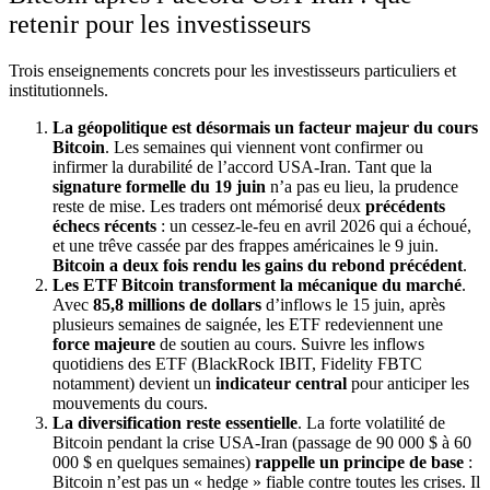
retenir pour les investisseurs
Trois enseignements concrets pour les investisseurs particuliers et
institutionnels.
La géopolitique est désormais un facteur majeur du cours
Bitcoin
. Les semaines qui viennent vont confirmer ou
infirmer la durabilité de l’accord USA-Iran. Tant que la
signature formelle du 19 juin
n’a pas eu lieu, la prudence
reste de mise. Les traders ont mémorisé deux
précédents
échecs récents
: un cessez-le-feu en avril 2026 qui a échoué,
et une trêve cassée par des frappes américaines le 9 juin.
Bitcoin a deux fois rendu les gains du rebond précédent
.
Les ETF Bitcoin transforment la mécanique du marché
.
Avec
85,8 millions de dollars
d’inflows le 15 juin, après
plusieurs semaines de saignée, les ETF redeviennent une
force majeure
de soutien au cours. Suivre les inflows
quotidiens des ETF (BlackRock IBIT, Fidelity FBTC
notamment) devient un
indicateur central
pour anticiper les
mouvements du cours.
La diversification reste essentielle
. La forte volatilité de
Bitcoin pendant la crise USA-Iran (passage de 90 000 $ à 60
000 $ en quelques semaines)
rappelle un principe de base
:
Bitcoin n’est pas un « hedge » fiable contre toutes les crises. Il