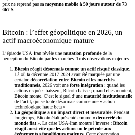
prix ne reprend pas sa
moyenne mobile à 50 jours autour de 73
667 $
.
Bitcoin : l’effet géopolitique en 2026, un
actif macroéconomique mature
L’épisode USA-Iran révèle une
mutation profonde
de la
perception du Bitcoin par les marchés. Trois observations majeures.
Bitcoin réagit désormais comme un actif risqué classique
.
Là où la décennie 2017-2024 avait été marquée par une
certaine
décorrélation entre Bitcoin et les marchés
traditionnels
, 2026 voit une
forte intégration
: quand les
actions risquées baissent, Bitcoin baisse ; quand elles montent,
Bitcoin monte. C’est le signal d’une
maturité institutionnelle
de l’actif, qui se traite désormais comme une « action
technologique haute beta ».
La géopolitique a un impact direct et mesurable
. Pendant
longtemps, Bitcoin était présenté comme
« décorrélé du
monde fiat »
. La crise USA-Iran montre l’inverse :
Bitcoin
réagit aussi vite que les actions ou le pétrole aux
événements géopolitiques majeurs
. Cette observation