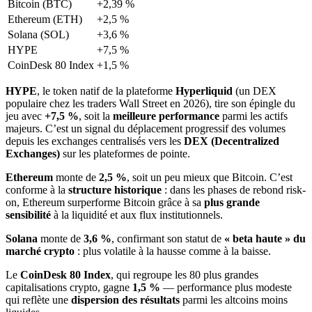
Bitcoin (BTC)
+2,39 %
Ethereum (ETH)
+2,5 %
Solana (SOL)
+3,6 %
HYPE
+7,5 %
CoinDesk 80 Index
+1,5 %
HYPE
, le token natif de la plateforme
Hyperliquid
(un DEX
populaire chez les traders Wall Street en 2026), tire son épingle du
jeu avec
+7,5 %
, soit la
meilleure performance
parmi les actifs
majeurs. C’est un signal du déplacement progressif des volumes
depuis les exchanges centralisés vers les
DEX (Decentralized
Exchanges)
sur les plateformes de pointe.
Ethereum
monte de
2,5 %
, soit un peu mieux que Bitcoin. C’est
conforme à la
structure historique
: dans les phases de rebond risk-
on, Ethereum surperforme Bitcoin grâce à sa
plus grande
sensibilité
à la liquidité et aux flux institutionnels.
Solana
monte de
3,6 %
, confirmant son statut de
« beta haute » du
marché crypto
: plus volatile à la hausse comme à la baisse.
Le
CoinDesk 80 Index
, qui regroupe les 80 plus grandes
capitalisations crypto, gagne
1,5 %
— performance plus modeste
qui reflète une
dispersion des résultats
parmi les altcoins moins