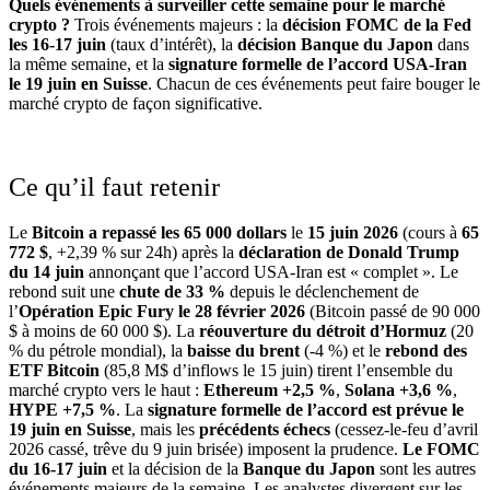
Quels événements à surveiller cette semaine pour le marché
crypto ?
Trois événements majeurs : la
décision FOMC de la Fed
les 16-17 juin
(taux d’intérêt), la
décision Banque du Japon
dans
la même semaine, et la
signature formelle de l’accord USA-Iran
le 19 juin en Suisse
. Chacun de ces événements peut faire bouger le
marché crypto de façon significative.
Ce qu’il faut retenir
Le
Bitcoin a repassé les 65 000 dollars
le
15 juin 2026
(cours à
65
772 $
, +2,39 % sur 24h) après la
déclaration de Donald Trump
du 14 juin
annonçant que l’accord USA-Iran est « complet ». Le
rebond suit une
chute de 33 %
depuis le déclenchement de
l’
Opération Epic Fury le 28 février 2026
(Bitcoin passé de 90 000
$ à moins de 60 000 $). La
réouverture du détroit d’Hormuz
(20
% du pétrole mondial), la
baisse du brent
(-4 %) et le
rebond des
ETF Bitcoin
(85,8 M$ d’inflows le 15 juin) tirent l’ensemble du
marché crypto vers le haut :
Ethereum +2,5 %
,
Solana +3,6 %
,
HYPE +7,5 %
. La
signature formelle de l’accord est prévue le
19 juin en Suisse
, mais les
précédents échecs
(cessez-le-feu d’avril
2026 cassé, trêve du 9 juin brisée) imposent la prudence.
Le FOMC
du 16-17 juin
et la décision de la
Banque du Japon
sont les autres
événements majeurs de la semaine. Les analystes divergent sur les