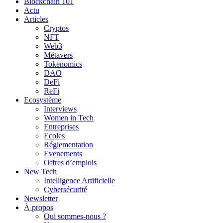
Blockchain 101
Actu
Articles
Cryptos
NFT
Web3
Métavers
Tokenomics
DAO
DeFi
ReFi
Ecosystème
Interviews
Women in Tech
Entreprises
Ecoles
Réglementation
Evenements
Offres d’emplois
New Tech
Intelligence Artificielle
Cybersécurité
Newsletter
À propos
Qui sommes-nous ?